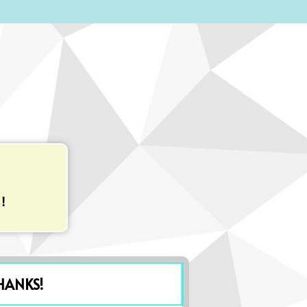
！
HANKS!